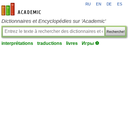
RU
EN
DE
ES
fr-academic.com
Dictionnaires et Encyclopédies sur 'Academic'
Recherche!
interprétations
traductions
livres
Игры ⚽