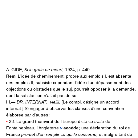
A. GIDE,
Si le grain ne meurt,
1924, p. 440.
Rem.
L'idée de cheminement, propre aux emplois I, est absente
des emplois II; subsiste cependant l'idée d'un dépassement des
objections ou obstacles que le suj. pourrait opposer à la demande,
dont la satisfaction n'allait pas de soi.
III.—
DR. INTERNAT.,
vieilli.
[Le compl. désigne un accord
internat.] S'engager à observer les clauses d'une convention
élaborée par d'autres :
•
28. Le grand triumvirat de l'Europe dicte ce
traité
de
Fontainebleau, l'Angleterre
y
accède;
une déclaration du roi de
France
promet d'en remplir ce qui le concerne;
et malgré tant de