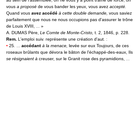
au sein de l'assemblée, on ne vous y a point traîné de force; on
vous
a proposé
de vous bander les yeux, vous avez
accepté.
Quand vous
avez accédé
à cette double demande,
vous saviez
parfaitement que nous ne nous occupions pas d'assurer le trône
de Louis XVIII, ... »
A. DUMAS Père,
Le Comte de Monte-Cristo,
t. 2, 1846, p. 228.
Rem.
L'emploi suiv. représente une création d'aut. :
•
25. ...
accédant
à la menace,
levée sur eux Toujours, de ces
roseaux brûlants que dévora le bâton de l'échappé-des-eaux, Ils
se résignaient à
creuser, sur le Granit rose des pyramidions, ...