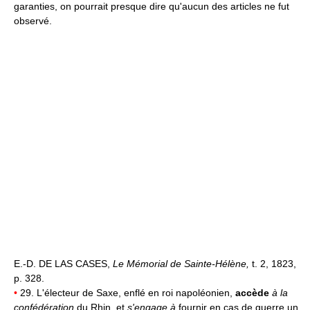
garanties, on pourrait presque dire qu'aucun des articles ne fut
observé.
E.-D. DE LAS CASES,
Le Mémorial de Sainte-Hélène,
t. 2, 1823,
p. 328.
•
29. L'électeur de Saxe, enflé en roi napoléonien,
accède
à la
confédération
du Rhin, et
s'engage à
fournir en cas de guerre un