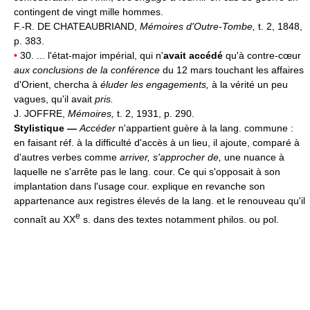
contingent de vingt mille hommes.
F.-R. DE CHATEAUBRIAND,
Mémoires d'Outre-Tombe,
t. 2, 1848,
p. 383.
•
30. ... l'état-major impérial, qui n'
avait accédé
qu'à contre-cœur
aux conclusions de la conférence
du 12 mars touchant les affaires
d'Orient, chercha à
éluder les engagements,
à la vérité un peu
vagues, qu'il avait
pris.
J. JOFFRE,
Mémoires,
t. 2, 1931, p. 290.
Stylistique —
Accéder
n'appartient guère à la lang. commune :
en faisant réf. à la difficulté d'accès à un lieu, il ajoute, comparé à
d'autres verbes comme
arriver, s'approcher de,
une nuance à
laquelle ne s'arrête pas le lang. cour. Ce qui s'opposait à son
implantation dans l'usage cour. explique en revanche son
appartenance aux registres élevés de la lang. et le renouveau qu'il
e
connaît au XX
s. dans des textes notamment philos. ou pol.