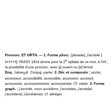
Prononc. ET ORTH. — 1. Forme phon. :
[aksede],
j'accède
[
e
]. PASSY 1914 donne pour la 2
syllabe de ce mot, à l'inf.,
la possibilité d'une prononc. avec [
] ouvert ou [e] fermé.
Enq. :
/akse
d/. Conjug.
parler.
2. Dér. et composés :
accès,
2
accesseur, accessibilité, accessible, accession, accessit,
accessoire, accessoirement, accessoiriste. Cf. céder.
3. Forme
graph. :
j'accède, nous accédons; j'accédais; j'accédai;
j'accéderai; j'accéderais; cf. abréger.