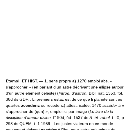
Étymol. ET HIST. — 1.
sens propre
a)
1270 emploi abs. «
s'approcher » (en parlant d'un astre décrivant une ellipse autour
d'un autre élément céleste) (
Introd. d'astron.
Bibl. nat. 1353, fol.
38d ds GDF. : Li premiers estaz est de ce que li planete sunt es
quartes
accedenz
ou recedenz) attest. isolée; 1470
accéder à
«
s'approcher de (qqn) », emploi ici par image (
Le livre de la
discipline d'amour divine,
f° 90d, éd. 1537 ds
R. ét. rabel.
t. IX, p.
298 ds QUEM. t. 1 1959 : Les justes viateurs en ce monde
peuvent et doivent
accéder
à
Dieu pour estre enluminez de