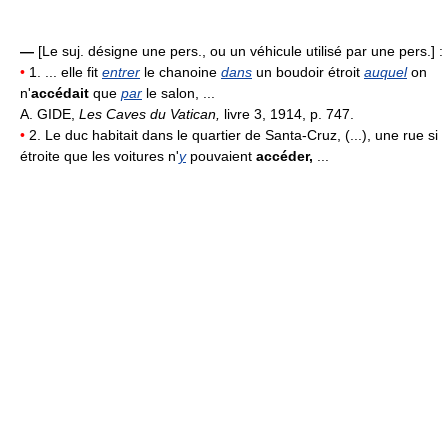
—
[Le suj. désigne une pers., ou un véhicule utilisé par une pers.] :
•
1. ... elle fit
entrer
le chanoine
dans
un boudoir étroit
auquel
on
n'
accédait
que
par
le salon, ...
A. GIDE,
Les Caves du Vatican,
livre 3, 1914, p. 747.
•
2. Le duc habitait dans le quartier de Santa-Cruz, (...), une rue si
étroite que les voitures n'
y
pouvaient
accéder,
...