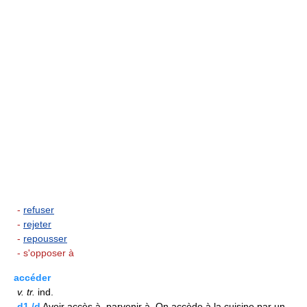
-
refuser
-
rejeter
-
repousser
- s'opposer à
accéder
v.
tr.
ind.
d1./d
Avoir accès à, parvenir à. On accède à la cuisine par un