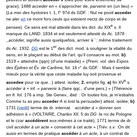
grace); 1488
acceder en
« s'approcher de, parvenir en (un lieu) »
(
La mer des hystoires
t. 1, f° 97d ds GDF. : Nul ne pooit
acceder
ne aler
en
ce mont fors ceulx qui estoient nectz de corps et de
e
pensee). Ce sens est mal attesté dans les dict. du XIX
s. Il
manque ds LAND. 1834 et est seulement attesté ds
Ac.
1878 :
,,
accéder,
signifie aussi quelquefois, arriver à``; même traitement
er
ds
Ac.
1932.
DG
est le 1
des dict. mod. à souligner la vitalité du
sens, en le plaçant au début de l'art. qu'il consacre au mot.
b)
1519 « atteindre (qqn) (d'une maladie) » (
Prem. vol. des Expos.
des Épitres et Év. de Carême,
fol. 16 r° ds GDF. : Mais il semble
mieulx pour la vérité que ceste maladie luy soit provenue et
e
accedee
pour ce que...) attest. isolée;
2.
emploi fig.
a)
fin XV
s.
accéder à
+ inf. « parvenir à (faire qqc., d'une pers.) » (
Thérence
en fr.
fol. 176 a imp. Ste Genev.,
ibid. :
Or toutes fois, je m'esbahis
Comme tu as peu
acceder
A
si tost la persuader) attest. isolée;
b)
1731 (
vieilli
) terme de dr. internat. :
accéder à
« donner son
adhésion à » (VOLTAIRE,
Charles XII,
5 ds
DG :
le roi de Pologne
et le czar
accédèrent
eux-mêmes
à
ce traité); 1771 terme de dr.
civil
accéder à un acte
« consentir à cet acte » (
Trév. s.v. :
On dit
aussi en termes de pratique
accéder
à un acte,
à un contrat de