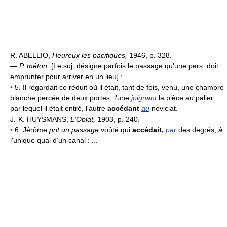
R. ABELLIO,
Heureux les pacifiques,
1946, p. 328.
—
P. méton.
[Le suj. désigne parfois le passage qu'une pers. doit
emprunter pour arriver en un lieu] :
•
5. Il regardait ce réduit où il était, tant de fois, venu, une chambre
blanche percée de deux portes, l'une
joignant
la pièce au palier
par lequel il était entré, l'autre
accédant
au
noviciat.
J.-K. HUYSMANS,
L'Oblat,
1903, p. 240.
•
6. Jérôme
prit un passage
voûté qui
accédait,
par
des degrés,
à
l'unique quai d'un canal : ...