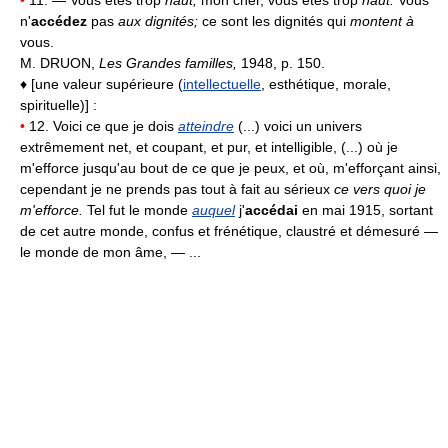
•
11. — Vous êtes trop
haut,
mon cher, vous êtes trop
haut.
Vous
n'
accédez
pas
aux dignités;
ce sont les dignités qui
montent à
vous.
M. DRUON,
Les Grandes familles,
1948, p. 150.
♦ [une valeur supérieure (
intellectuelle
, esthétique, morale,
spirituelle)] :
•
12. Voici ce que je dois
atteindre
(...) voici un univers
extrêmement net, et coupant, et pur, et intelligible, (...) où je
m'efforce jusqu'au bout de ce que je peux, et où, m'efforçant ainsi,
cependant je ne prends pas tout à fait au sérieux
ce vers quoi je
m'efforce.
Tel fut le monde
auquel
j'
accédai
en mai 1915, sortant
de cet autre monde, confus et frénétique, claustré et démesuré —
le monde de mon âme, — ...