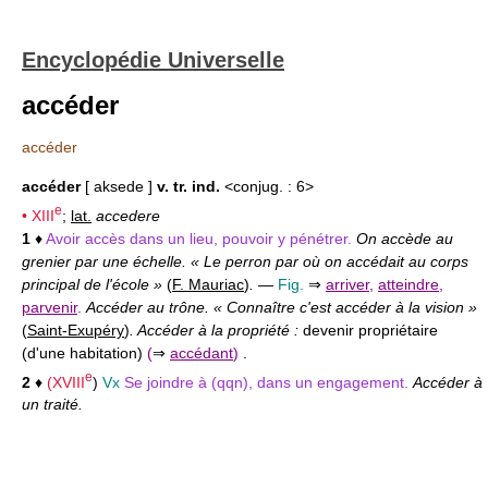
Encyclopédie Universelle
accéder
accéder
accéder
[ aksede ]
v. tr. ind.
<conjug. : 6>
e
•
XIII
;
lat.
accedere
1
♦
Avoir accès dans un lieu, pouvoir y pénétrer.
On accède au
grenier par une échelle. « Le perron par où on accédait au corps
principal de l'école »
(
F. Mauriac
)
.
—
Fig.
⇒
arriver
,
atteindre
,
parvenir
.
Accéder au trône. « Connaître c'est accéder à la vision »
(
Saint-Exupéry
)
. Accéder à la propriété :
devenir propriétaire
(d'une habitation)
(
⇒
accédant
)
.
e
2
♦
(
XVIII
)
Vx
Se joindre à (qqn), dans un engagement.
Accéder à
un traité.